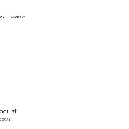
uck
Kontakt
rodukt
5135191