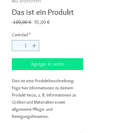
SKU: 671253175371
Das ist ein Produkt
Precio
Precio
 100,00 € 
95,00 €
de
oferta
Cantidad
*
Agregar al carrito
Dies ist eine Produktbeschreibung. 
Füge hier Informationen zu deinem 
Produkt hinzu, z. B. Informationen zu 
Größen und Materialien sowie 
allgemeine Pflege- und 
Reinigungshinweise.